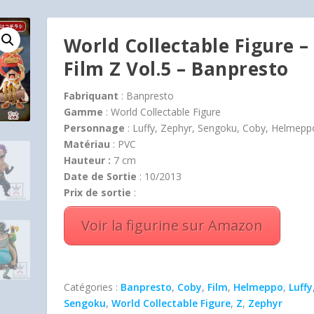
World Collectable Figure –
Film Z Vol.5 – Banpresto
Fabriquant
: Banpresto
Gamme
: World Collectable Figure
Personnage
: Luffy, Zephyr, Sengoku, Coby, Helmepp
Matériau
: PVC
Hauteur :
7 cm
Date de Sortie
: 10/2013
Prix de sortie
:
Voir la figurine sur Amazon
Catégories :
Banpresto
,
Coby
,
Film
,
Helmeppo
,
Luffy
Sengoku
,
World Collectable Figure
,
Z
,
Zephyr