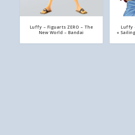
Luffy – Figuarts ZERO – The
Luffy 
New World – Bandai
« Saili