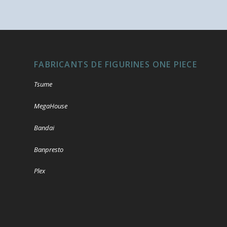
FABRICANTS DE FIGURINES ONE PIECE
Tsume
MegaHouse
Bandai
Banpresto
Plex