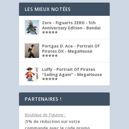
LES MIEUX NOTÉES
Zoro - Figuarts ZERO - 5th
Anniversary Edition - Bandai
Note
5.00
sur 5
Portgas D. Ace - Portrait Of
Pirates DX - MegaHouse
Note
5.00
sur 5
Luffy - Portrait Of Pirates
"Sailing Again" - MegaHouse
Note
5.00
sur 5
PARTENAIRES !
Boutique de Figurine :
(
5% de réduction sur votre
commande avec le code promo