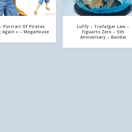
5.00
– Portrait Of Pirates
Luffy – Trafalgar Law –
ng Again » – MegaHouse
Figuarts Zero – 5th
Anniversary – Bandai