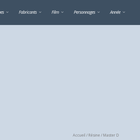
ues
Fabricants
Film
Personnages
Année
Accueil
/
Résine
/ Master D