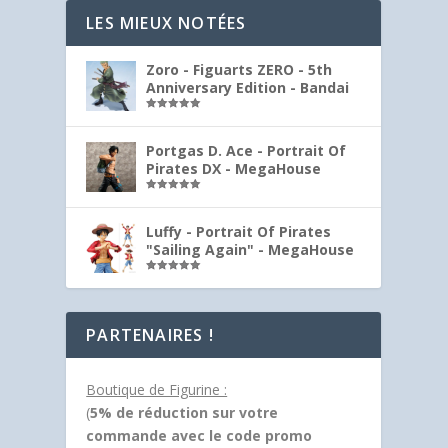
LES MIEUX NOTÉES
Zoro - Figuarts ZERO - 5th
Anniversary Edition - Bandai
Note
5.00
sur 5
Portgas D. Ace - Portrait Of
Pirates DX - MegaHouse
Note
5.00
sur 5
Luffy - Portrait Of Pirates
"Sailing Again" - MegaHouse
Note
5.00
sur 5
PARTENAIRES !
Boutique de Figurine :
(
5% de réduction sur votre
commande avec le code promo