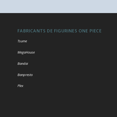
FABRICANTS DE FIGURINES ONE PIECE
Tsume
MegaHouse
Bandai
Banpresto
Plex