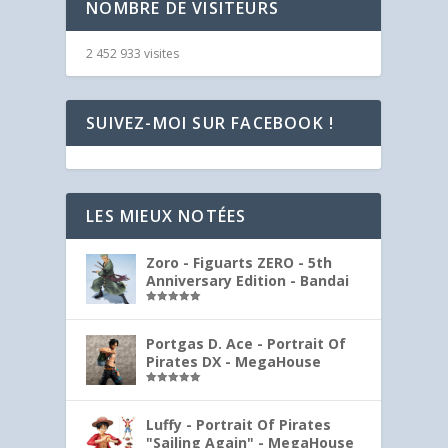
NOMBRE DE VISITEURS
2 452 933 visites
SUIVEZ-MOI SUR FACEBOOK !
LES MIEUX NOTÉES
Zoro - Figuarts ZERO - 5th
Anniversary Edition - Bandai
Note
5.00
sur 5
Portgas D. Ace - Portrait Of
Pirates DX - MegaHouse
Note
5.00
sur 5
Luffy - Portrait Of Pirates
"Sailing Again" - MegaHouse