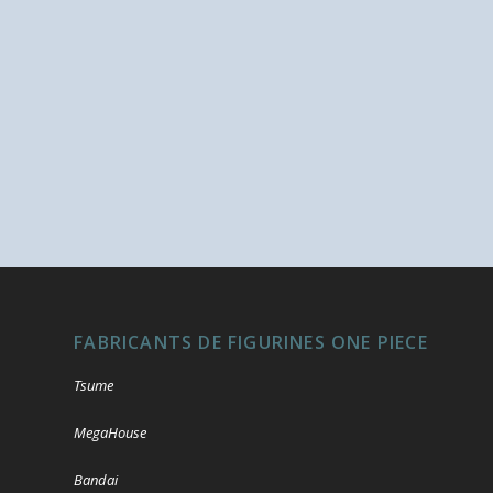
FABRICANTS DE FIGURINES ONE PIECE
Tsume
MegaHouse
Bandai