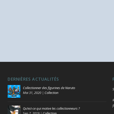
DERNIÈRES ACTUALITÉS
Collectionner des figurines de Naruto
S
Mai 31, 2020
|
Collection
R
f
Qu’est-ce qui motive les collectionneurs ?
Sep 7, 2019
|
Collection