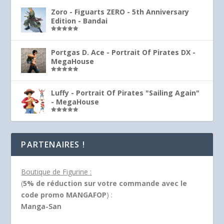
Zoro - Figuarts ZERO - 5th Anniversary
Edition - Bandai
Note
5.00
sur 5
Portgas D. Ace - Portrait Of Pirates DX -
MegaHouse
Note
5.00
sur 5
Luffy - Portrait Of Pirates "Sailing Again"
- MegaHouse
Note
5.00
sur 5
PARTENAIRES !
Boutique de Figurine :
(
5% de réduction sur votre commande avec le
code promo MANGAFOP
) :
Manga-San