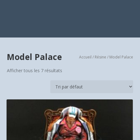
Model Palace
Accueil
/
Résine
/ Model Palace
Afficher tous les 7 résultats