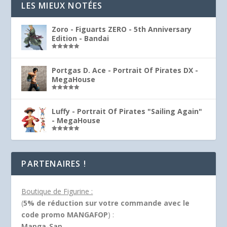
LES MIEUX NOTÉES
Zoro - Figuarts ZERO - 5th Anniversary
Edition - Bandai
Note
5.00
sur 5
Portgas D. Ace - Portrait Of Pirates DX -
MegaHouse
Note
5.00
sur 5
Luffy - Portrait Of Pirates "Sailing Again"
- MegaHouse
Note
5.00
sur 5
PARTENAIRES !
Boutique de Figurine :
(
5% de réduction sur votre commande avec le
code promo MANGAFOP
) :
Manga-San