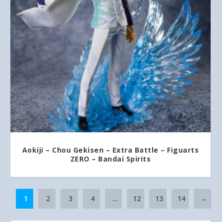
Aokiji – Chou Gekisen – Extra Battle – Figuarts
ZERO – Bandai Spirits
1
2
3
4
…
12
13
14
→