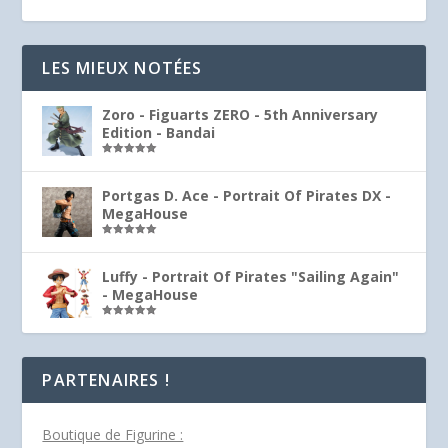
LES MIEUX NOTÉES
Zoro - Figuarts ZERO - 5th Anniversary
Edition - Bandai
Note
5.00
sur 5
Portgas D. Ace - Portrait Of Pirates DX -
MegaHouse
Note
5.00
sur 5
Luffy - Portrait Of Pirates "Sailing Again"
- MegaHouse
Note
5.00
sur 5
PARTENAIRES !
Boutique de Figurine :