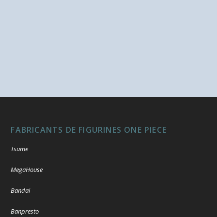
FABRICANTS DE FIGURINES ONE PIECE
Tsume
MegaHouse
Bandai
Banpresto