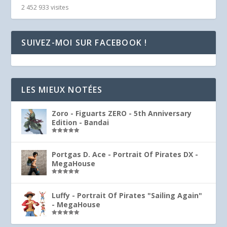
2 452 933 visites
SUIVEZ-MOI SUR FACEBOOK !
LES MIEUX NOTÉES
Zoro - Figuarts ZERO - 5th Anniversary
Edition - Bandai
Note
5.00
sur 5
Portgas D. Ace - Portrait Of Pirates DX -
MegaHouse
Note
5.00
sur 5
Luffy - Portrait Of Pirates "Sailing Again"
- MegaHouse
Note
5.00