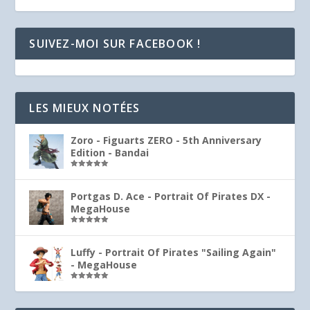
SUIVEZ-MOI SUR FACEBOOK !
LES MIEUX NOTÉES
Zoro - Figuarts ZERO - 5th Anniversary
Edition - Bandai
Note
5.00
sur 5
Portgas D. Ace - Portrait Of Pirates DX -
MegaHouse
Note
5.00
sur 5
Luffy - Portrait Of Pirates "Sailing Again"
- MegaHouse
Note
5.00
sur 5