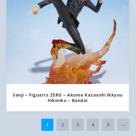
5.00
Sanji – Figuarts ZERO – Akuma Kazaashi Ikkyuu
Hikiniku – Bandai
1
2
3
4
5
→