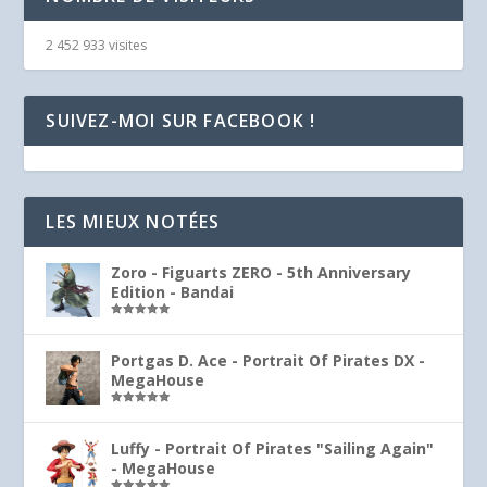
2 452 933 visites
SUIVEZ-MOI SUR FACEBOOK !
LES MIEUX NOTÉES
Zoro - Figuarts ZERO - 5th Anniversary
Edition - Bandai
Note
5.00
sur 5
Portgas D. Ace - Portrait Of Pirates DX -
MegaHouse
Note
5.00
sur 5
Luffy - Portrait Of Pirates "Sailing Again"
- MegaHouse