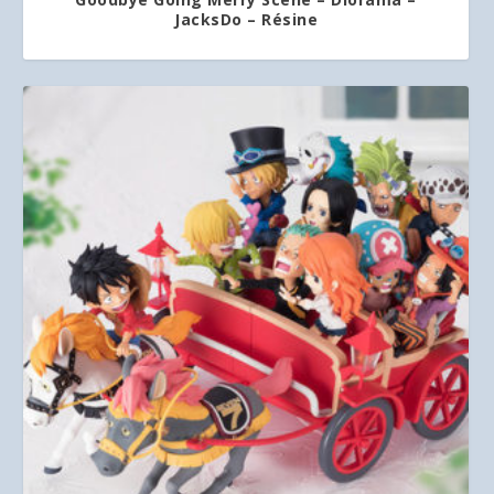
JacksDo – Résine