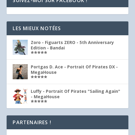
SUIVEZ-MOI SUR FACEBOOK !
LES MIEUX NOTÉES
Zoro - Figuarts ZERO - 5th Anniversary
Edition - Bandai
Note
5.00
sur 5
Portgas D. Ace - Portrait Of Pirates DX -
MegaHouse
Note
5.00
sur 5
Luffy - Portrait Of Pirates "Sailing Again"
- MegaHouse
Note
5.00
sur 5
PARTENAIRES !