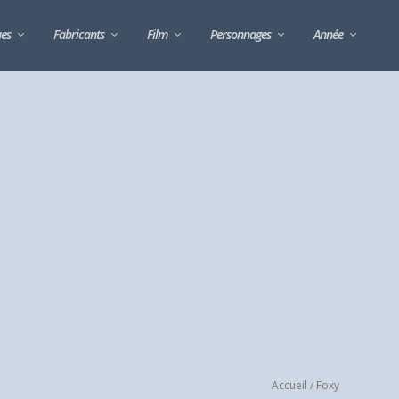
ues
Fabricants
Film
Personnages
Année
Accueil
/ Foxy