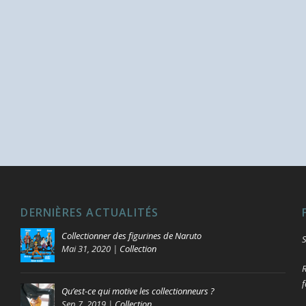
DERNIÈRES ACTUALITÉS
Collectionner des figurines de Naruto
S
Mai 31, 2020
|
Collection
R
f
Qu’est-ce qui motive les collectionneurs ?
Sep 7, 2019
|
Collection