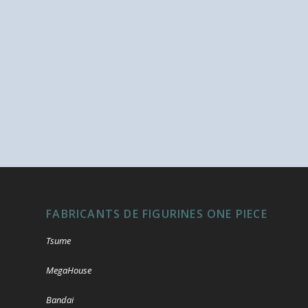
FABRICANTS DE FIGURINES ONE PIECE
Tsume
MegaHouse
Bandai