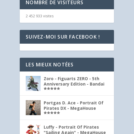
NOMBRE DE VISITEURS
2 452 933 visites
SUIVEZ-MOI SUR FACEBOOK !
LES MIEUX NOTÉES
Zoro - Figuarts ZERO - 5th
Anniversary Edition - Bandai
Note
5.00
sur 5
Portgas D. Ace - Portrait Of
Pirates DX - MegaHouse
Note
5.00
sur 5
Luffy - Portrait Of Pirates
"Sailing Again" - MegaHouse