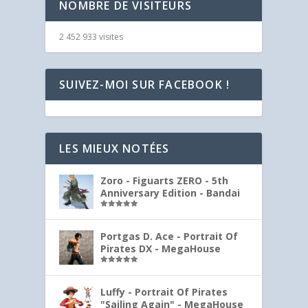
NOMBRE DE VISITEURS
2 452 933 visites
SUIVEZ-MOI SUR FACEBOOK !
LES MIEUX NOTÉES
Zoro - Figuarts ZERO - 5th
Anniversary Edition - Bandai
Note
5.00
sur 5
Portgas D. Ace - Portrait Of
Pirates DX - MegaHouse
Note
5.00
sur 5
Luffy - Portrait Of Pirates
"Sailing Again" - MegaHouse