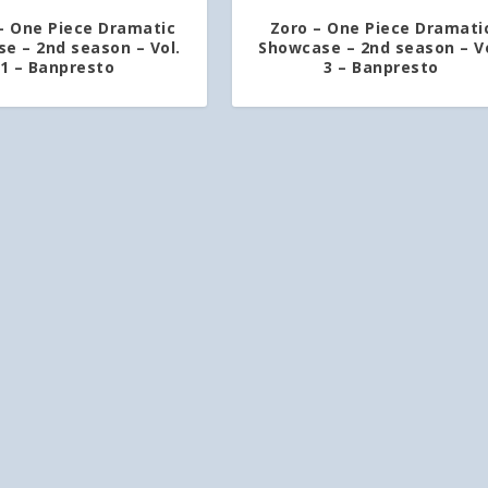
– One Piece Dramatic
Zoro – One Piece Dramati
e – 2nd season – Vol.
Showcase – 2nd season – Vo
1 – Banpresto
3 – Banpresto