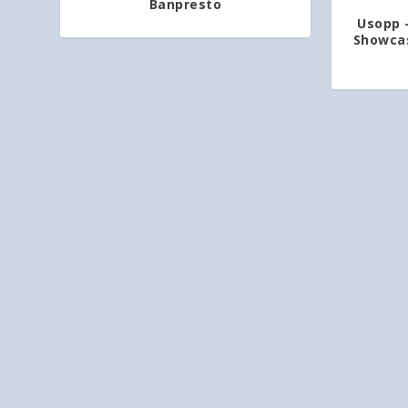
Banpresto
Usopp 
Showcas