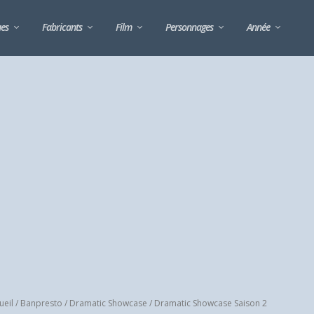
ues
Fabricants
Film
Personnages
Année
ueil
/
Banpresto
/
Dramatic Showcase
/ Dramatic Showcase Saison 2