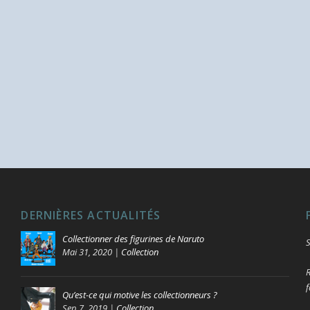
DERNIÈRES ACTUALITÉS
Collectionner des figurines de Naruto
S
Mai 31, 2020
|
Collection
R
f
Qu’est-ce qui motive les collectionneurs ?
Sep 7, 2019
|
Collection