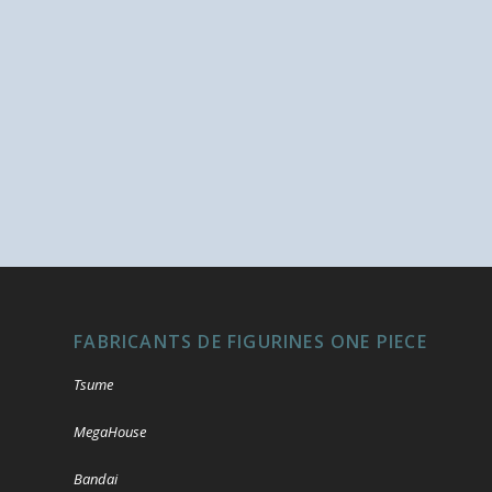
FABRICANTS DE FIGURINES ONE PIECE
Tsume
MegaHouse
Bandai