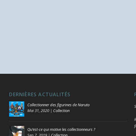
DERNIÈRES ACTUALITÉS
Collectionner des figurines de Naruto
S
Mai 31, 2020
|
Collection
R
f
Qu’est-ce qui motive les collectionneurs ?
Sep 7, 2019
|
Collection