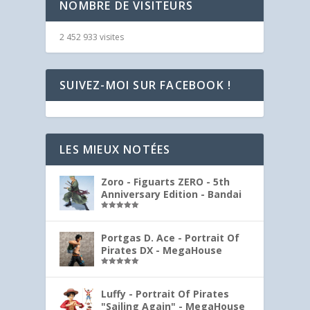
NOMBRE DE VISITEURS
2 452 933 visites
SUIVEZ-MOI SUR FACEBOOK !
LES MIEUX NOTÉES
Zoro - Figuarts ZERO - 5th
Anniversary Edition - Bandai
Note
5.00
sur 5
Portgas D. Ace - Portrait Of
Pirates DX - MegaHouse
Note
5.00
sur 5
Luffy - Portrait Of Pirates
"Sailing Again" - MegaHouse