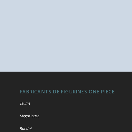
FABRICANTS DE FIGURINES ONE PIECE
Tsume
MegaHouse
Bandai