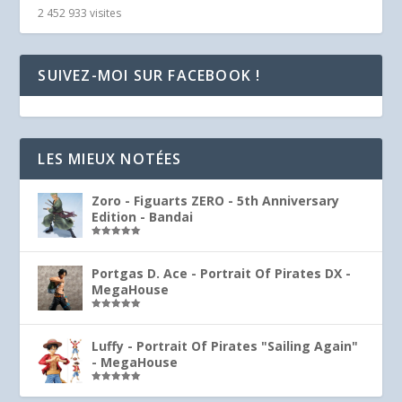
2 452 933 visites
SUIVEZ-MOI SUR FACEBOOK !
LES MIEUX NOTÉES
Zoro - Figuarts ZERO - 5th Anniversary
Edition - Bandai
Note
5.00
sur 5
Portgas D. Ace - Portrait Of Pirates DX -
MegaHouse
Note
5.00
sur 5
Luffy - Portrait Of Pirates "Sailing Again"
- MegaHouse
Note
5.00