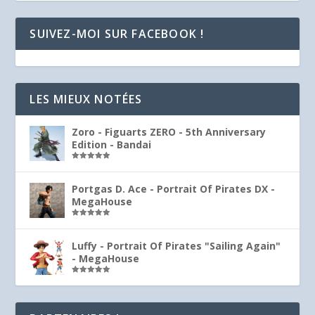
SUIVEZ-MOI SUR FACEBOOK !
LES MIEUX NOTÉES
Zoro - Figuarts ZERO - 5th Anniversary
Edition - Bandai
Note
5.00
sur 5
Portgas D. Ace - Portrait Of Pirates DX -
MegaHouse
Note
5.00
sur 5
Luffy - Portrait Of Pirates "Sailing Again"
- MegaHouse
Note
5.00
sur 5