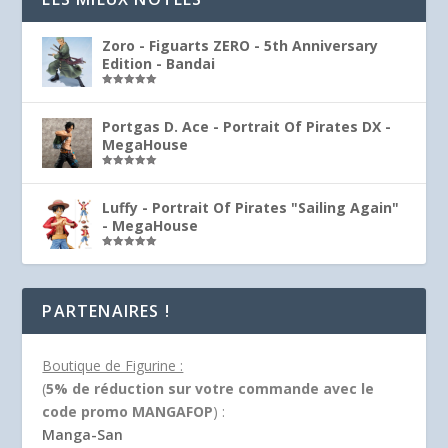
Zoro - Figuarts ZERO - 5th Anniversary
Edition - Bandai
Note
5.00
sur 5
Portgas D. Ace - Portrait Of Pirates DX -
MegaHouse
Note
5.00
sur 5
Luffy - Portrait Of Pirates "Sailing Again"
- MegaHouse
Note
5.00
sur 5
PARTENAIRES !
Boutique de Figurine :
(
5% de réduction sur votre commande avec le
code promo MANGAFOP
) :
Manga-San