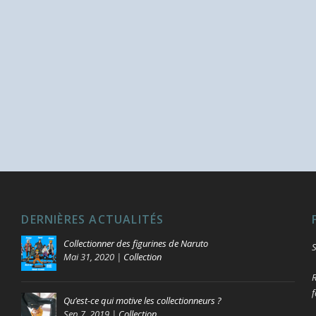
DERNIÈRES ACTUALITÉS
Collectionner des figurines de Naruto
S
Mai 31, 2020
|
Collection
R
f
Qu’est-ce qui motive les collectionneurs ?
Sep 7, 2019
|
Collection