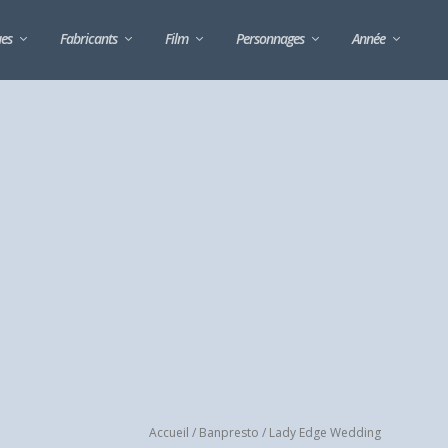
ues
Fabricants
Film
Personnages
Année
Accueil
/
Banpresto
/ Lady Edge Wedding