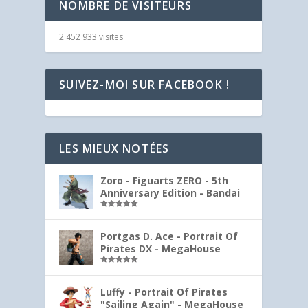
NOMBRE DE VISITEURS
2 452 933 visites
SUIVEZ-MOI SUR FACEBOOK !
LES MIEUX NOTÉES
Zoro - Figuarts ZERO - 5th
Anniversary Edition - Bandai
Note
5.00
sur 5
Portgas D. Ace - Portrait Of
Pirates DX - MegaHouse
Note
5.00
sur 5
Luffy - Portrait Of Pirates
"Sailing Again" - MegaHouse