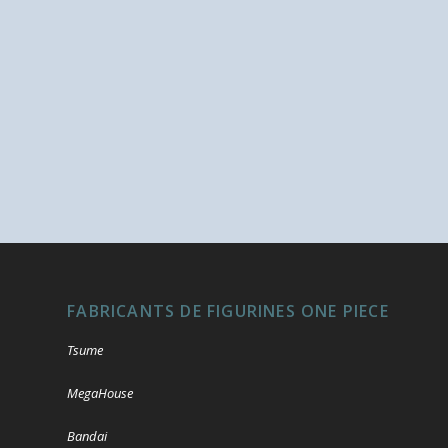
FABRICANTS DE FIGURINES ONE PIECE
Tsume
MegaHouse
Bandai