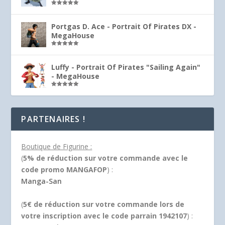
Note
5.00
sur 5
Portgas D. Ace - Portrait Of Pirates DX -
MegaHouse
Note
5.00
sur 5
Luffy - Portrait Of Pirates "Sailing Again"
- MegaHouse
Note
5.00
sur 5
PARTENAIRES !
Boutique de Figurine :
(
5% de réduction sur votre commande avec le
code promo MANGAFOP
) :
Manga-San
(
5€ de réduction sur votre commande lors de
votre inscription avec le code parrain 1942107
) :