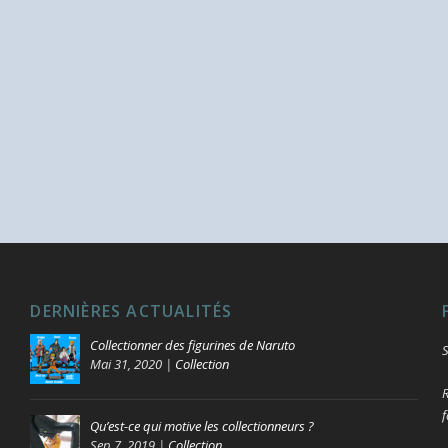
DERNIÈRES ACTUALITÉS
Collectionner des figurines de Naruto
S
Mai 31, 2020
|
Collection
R
f
Qu’est-ce qui motive les collectionneurs ?
Sep 7, 2019
|
Collection