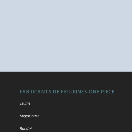
FABRICANTS DE FIGURINES ONE PIECE
Tsume
MegaHouse
Bandai