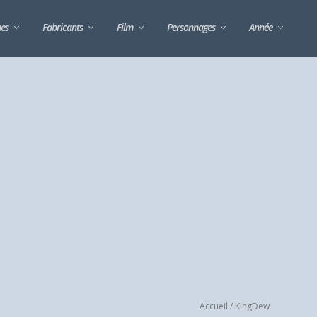
ues
Fabricants
Film
Personnages
Année
Accueil
/ KingDew