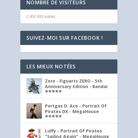
NOMBRE DE VISITEURS
2 452 933 visites
SUIVEZ-MOI SUR FACEBOOK !
LES MIEUX NOTÉES
Zoro - Figuarts ZERO - 5th
Anniversary Edition - Bandai
Note
5.00
sur 5
Portgas D. Ace - Portrait Of
Pirates DX - MegaHouse
Note
5.00
sur 5
Luffy - Portrait Of Pirates
"Sailing Again" - MegaHouse