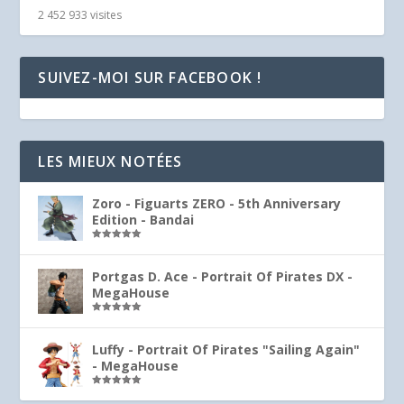
2 452 933 visites
SUIVEZ-MOI SUR FACEBOOK !
LES MIEUX NOTÉES
Zoro - Figuarts ZERO - 5th Anniversary
Edition - Bandai
Note
5.00
sur 5
Portgas D. Ace - Portrait Of Pirates DX -
MegaHouse
Note
5.00
sur 5
Luffy - Portrait Of Pirates "Sailing Again"
- MegaHouse
Note
5.00