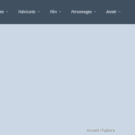
ues
Fabricants
Film
Personnages
Année
Accueil
/ Fujitora