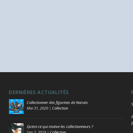
DERNIÈRES ACTUALITÉS
Collectionner des figurines de Naruto
S
Mai 31, 2020
|
Collection
R
f
Qu’est-ce qui motive les collectionneurs ?
Sep 7, 2019
|
Collection