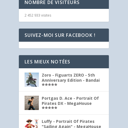
NOMBRE DE VISITEURS
2 452 933 visites
SUIVEZ-MOI SUR FACEBOOK !
LES MIEUX NOTÉES
Zoro - Figuarts ZERO - 5th
Anniversary Edition - Bandai
Note
5.00
sur 5
Portgas D. Ace - Portrait Of
Pirates DX - MegaHouse
Note
5.00
sur 5
Luffy - Portrait Of Pirates
"Sailing Again" - MegaHouse