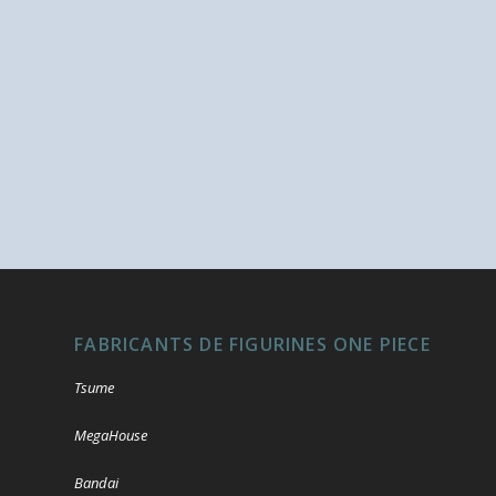
FABRICANTS DE FIGURINES ONE PIECE
Tsume
MegaHouse
Bandai