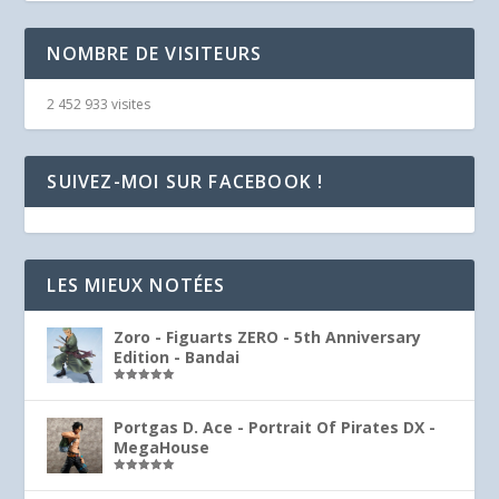
NOMBRE DE VISITEURS
2 452 933 visites
SUIVEZ-MOI SUR FACEBOOK !
LES MIEUX NOTÉES
Zoro - Figuarts ZERO - 5th Anniversary
Edition - Bandai
Note
5.00
sur 5
Portgas D. Ace - Portrait Of Pirates DX -
MegaHouse
Note
5.00
sur 5