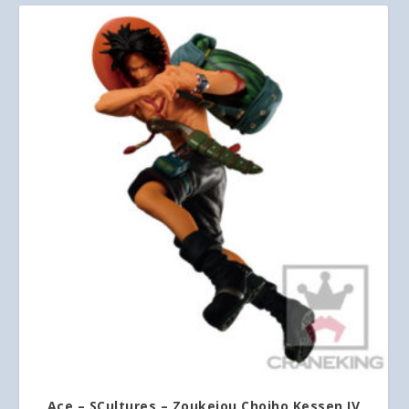
Ace – SCultures – Zoukeiou Chojho Kessen IV