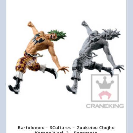
Bartolomeo – SCultures – Zoukeiou Chojho
Kessen V vol. 3 – Banpresto