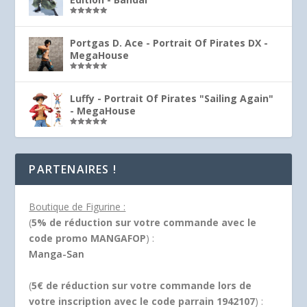
Note
5.00
sur 5
Portgas D. Ace - Portrait Of Pirates DX -
MegaHouse
Note
5.00
sur 5
Luffy - Portrait Of Pirates "Sailing Again"
- MegaHouse
Note
5.00
sur 5
PARTENAIRES !
Boutique de Figurine :
(
5% de réduction sur votre commande avec le
code promo MANGAFOP
) :
Manga-San
(
5€ de réduction sur votre commande lors de
votre inscription avec le code parrain 1942107
) :