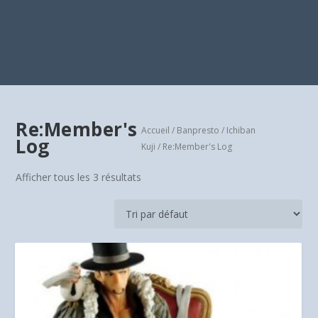
Re:Member's
Accueil
/
Banpresto
/
Ichiban
Log
Kuji
/ Re:Member's Log
Afficher tous les 3 résultats