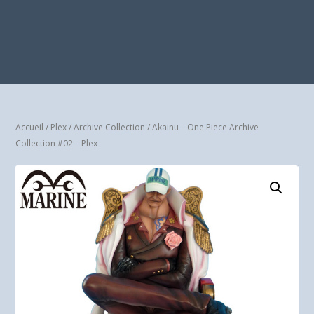
Accueil
/
Plex
/
Archive Collection
/ Akainu – One Piece Archive
Collection #02 – Plex