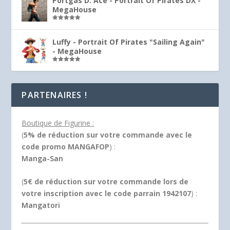
Portgas D. Ace - Portrait Of Pirates DX -
MegaHouse
Note
5.00
sur 5
Luffy - Portrait Of Pirates "Sailing Again"
- MegaHouse
Note
5.00
sur 5
PARTENAIRES !
Boutique de Figurine :
(
5% de réduction sur votre commande avec le
code promo MANGAFOP
) :
Manga-San
(
5€ de réduction sur votre commande lors de
votre inscription avec le code parrain 1942107
) :
Mangatori