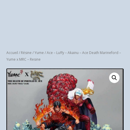
Accueil
/
Résine
/
Yume
/ Ace – Luffy – Akainu – Ace Death Marineford –
Yume x MRC – Resine