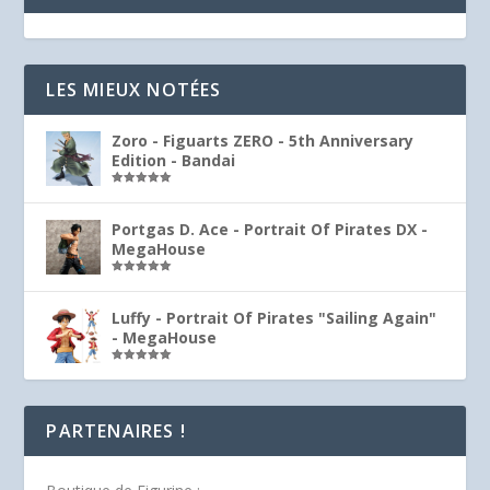
LES MIEUX NOTÉES
Zoro - Figuarts ZERO - 5th Anniversary
Edition - Bandai
Note
5.00
sur 5
Portgas D. Ace - Portrait Of Pirates DX -
MegaHouse
Note
5.00
sur 5
Luffy - Portrait Of Pirates "Sailing Again"
- MegaHouse
Note
5.00
sur 5
PARTENAIRES !